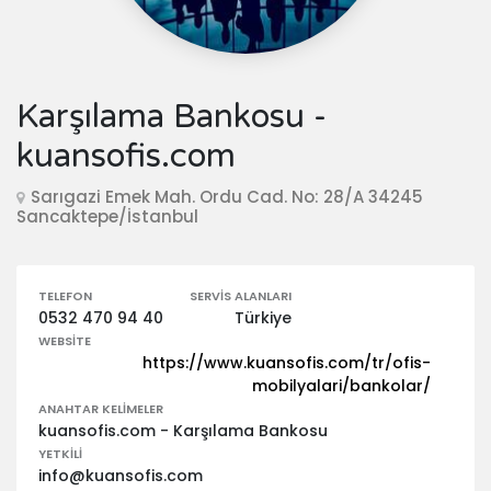
Karşılama Bankosu -
kuansofis.com
Sarıgazi Emek Mah. Ordu Cad. No: 28/A 34245
Sancaktepe/İstanbul
TELEFON
SERVIS ALANLARI
0532 470 94 40
Türkiye
WEBSITE
https://www.kuansofis.com/tr/ofis-
mobilyalari/bankolar/
ANAHTAR KELIMELER
kuansofis.com - Karşılama Bankosu
YETKILI
info@kuansofis.com