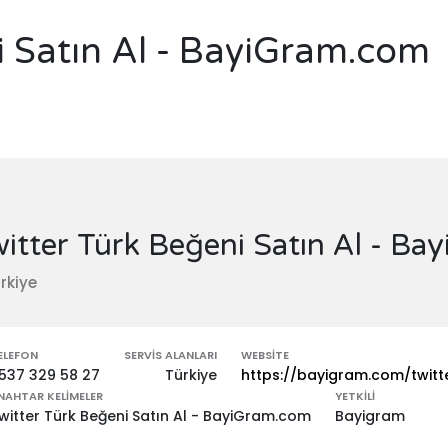
i Satın Al - BayiGram.com
itter Türk Beğeni Satın Al - B
rkiye
ELEFON
SERVIS ALANLARI
WEBSITE
537 329 58 27
Türkiye
https://bayigram.com/twitt
NAHTAR KELIMELER
YETKILI
witter Türk Beğeni Satın Al - BayiGram.com
Bayigram