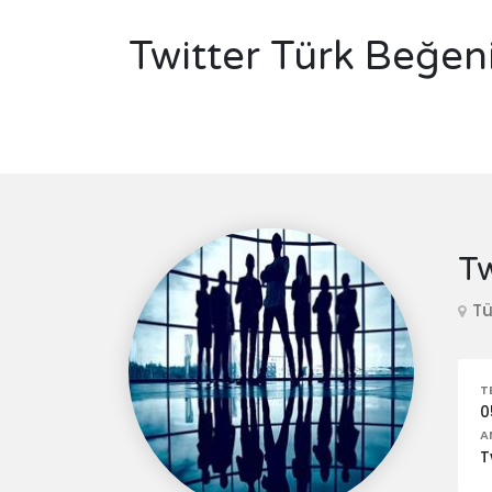
Twitter Türk Beğen
Tw
Tü
T
0
A
T