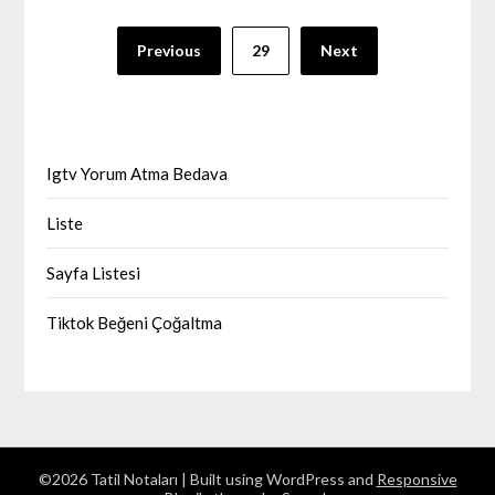
Yazı
Previous
29
Next
sayfalaması
Igtv Yorum Atma Bedava
Liste
Sayfa Listesi
Tiktok Beğeni Çoğaltma
©2026 Tatil Notaları
| Built using WordPress and
Responsive