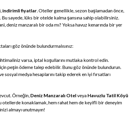
i,
indirimli fiyatlar
. Oteller genellikle, sezon başlamadan önce,
 Bu sayede, lüks bir otelde kalma şansına sahip olabilirsiniz.
Yani, deniz manzaralı bir oda mı? Yoksa havuz kenarında bir yer
taları göz önünde bulundurmalısınız:
imaliniz varsa, iptal koşullarını mutlaka kontrol edin.
 için peşin ödeme talep edebilir. Bunu göz önünde bulundurun.
ve sosyal medya hesaplarını takip ederek en iyi fırsatları
evcut. Örneğin,
Deniz Manzaralı Otel
veya
Havuzlu Tatil Köyü
z. Bu otellerde konaklamak, hem rahat hem de keyifli bir deneyim
inizi almayı unutmayın!