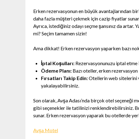
Erken rezervasyonun en büyük avantajlarından bir
daha fazla müşteri çekmek için cazip fiyatlar sunar.
Ayrıca, istediğiniz odayı seçme şansınız da artar. 
mi? Seçim tamamen sizin!
Ama dikkat! Erken rezervasyon yaparken bazı nok
İptal Koşulları:
Rezervasyonunuzu iptal etme iht
Ödeme Planı:
Bazı oteller, erken rezervasyon
Fırsatları Takip Edin:
Otellerin web sitelerini 
yakalayabilirsiniz.
Son olarak, Avşa Adası’nda birçok otel seçeneği m
gibi seçenekler ile tatilinizi renklendirebilirsini
sunar. Erken rezervasyon yaparak bu otellerde yer
Avşa Motel