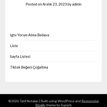
Posted on
Aralık 23, 2023
by
admin
Igtv Yorum Atma Bedava
Liste
Sayfa Listesi
Tiktok Beğeni Çoğaltma
©2026 Tatil Notaları
| Built using WordPress and
Responsive
Blogily
theme by Superb