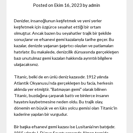
Posted on
Ekim 16, 2023
by
admin
Denizler, insanoğlunun keşfetmek ve yeni yerler
keşfetmek için özgürce seyahat ettiği bir ortam
olmuştur. Ancak bazen bu seyahatler trajik bir şekilde
sonuçlanır ve efsanevi gemi kazalarıyla tarihe geçer. Bu
kazalar, denizde yaşanan şaşırtıcı olayları ve patlamaları
hatırlatır. Bu makalede, denizcilik dünyasında gerçekleşen
bazı unutulmaz gemi kazaları hakkında ayrıntılı bilgilere
ulaşacaksınız.
Titanic, belki de en ünlü deniz kazasıdır. 1912 yılında
Atlantik Okyanusu'nda gerçekleşen bu facia, herkesin
aklında yer etmiştir. "Batmayan gemi" olarak bilinen
Titanic, buzdağına çarparak battı ve binlerce insanın
hayatını kaybetmesine neden oldu. Bu trajik olay,
dönemin en büyük ve en lüks yolcu gemisi olan Titanic'in
kaderine yapılan bir vurgudur.
Bir başka efsanevi gemi kazası ise Lusitania'nın batışıdır.
1915 yılında I. Dünya Savaşı sırasında Alman torpido