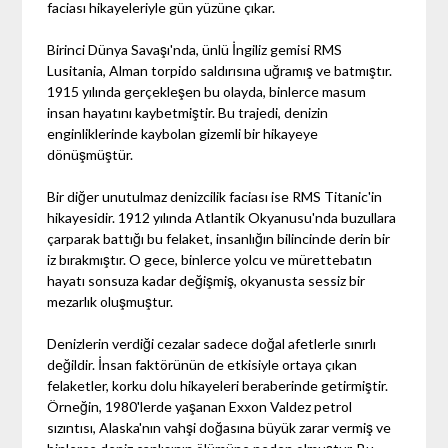
faciası hikayeleriyle gün yüzüne çıkar.
Birinci Dünya Savaşı'nda, ünlü İngiliz gemisi RMS
Lusitania, Alman torpido saldırısına uğramış ve batmıştır.
1915 yılında gerçekleşen bu olayda, binlerce masum
insan hayatını kaybetmiştir. Bu trajedi, denizin
enginliklerinde kaybolan gizemli bir hikayeye
dönüşmüştür.
Bir diğer unutulmaz denizcilik faciası ise RMS Titanic'in
hikayesidir. 1912 yılında Atlantik Okyanusu'nda buzullara
çarparak battığı bu felaket, insanlığın bilincinde derin bir
iz bırakmıştır. O gece, binlerce yolcu ve mürettebatın
hayatı sonsuza kadar değişmiş, okyanusta sessiz bir
mezarlık oluşmuştur.
Denizlerin verdiği cezalar sadece doğal afetlerle sınırlı
değildir. İnsan faktörünün de etkisiyle ortaya çıkan
felaketler, korku dolu hikayeleri beraberinde getirmiştir.
Örneğin, 1980'lerde yaşanan Exxon Valdez petrol
sızıntısı, Alaska'nın vahşi doğasına büyük zarar vermiş ve