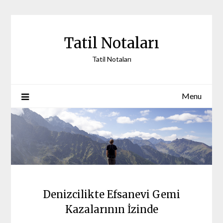
Skip
to
content
Tatil Notaları
Tatil Notaları
Menu
Denizcilikte Efsanevi Gemi
Kazalarının İzinde