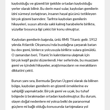
kaybolduğu ve gizemli bir şekilde ortadan kaybolduğu
yerler olarak bilinir. Bu derin mavi sular, kaybolan gemilerin
izini sürmeyi zorlaştıran, insanın hayal gücünü tetikleyen
birçok gizemi barındırır. Tarihte kaybolan gemilerin
hikayeleri, suyun altında saklı kalmış harabelerle birlikte,
yüzyıllar boyunca ilgi çekici bir konu olmuştur.
Kaybolan gemilerin başında, ünlü RMS Titanic gelir. 1912
yılında Atlantik Okyanusu'nda buzdağına çarparak batan
bu dev gemi, binlerce yolcusuyla birlikte sulara gömüldü.
O zamandan beri, Titanic'in kalıntılarına ulaşmak için
birçok keşif gezisi düzenlendi. Her seferinde, bu muazzam
gemi ve içindeki hikayeler, araştırmacıların ve meraklıların
dikkatini çekti.
Bunun yanı sıra, Bermuda Şeytan Üçgeni olarak da bilinen
bölge, kaybolan gemilerin en gizemli örneklerine ev
sahipliği yapmaktadır. Birçok gemi ve uçak, bu tuhaf
bölgede iz bırakmadan ortadan kaybolmuştur. Bu durum,
olayın doğal nedenlere mi yoksa belki de paranormal
güçlere mi bağlı olduğu konusunda tartışmalara yol