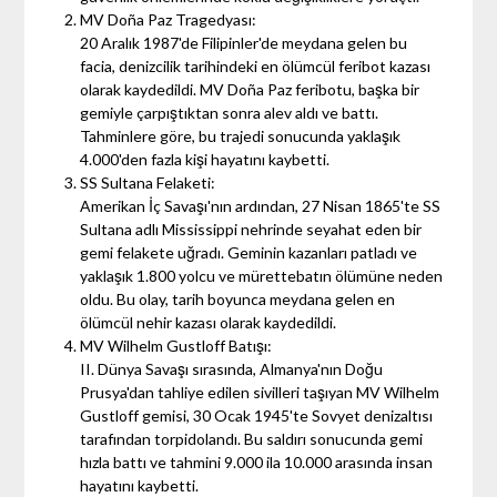
MV Doña Paz Tragedyası:
20 Aralık 1987'de Filipinler'de meydana gelen bu
facia, denizcilik tarihindeki en ölümcül feribot kazası
olarak kaydedildi. MV Doña Paz feribotu, başka bir
gemiyle çarpıştıktan sonra alev aldı ve battı.
Tahminlere göre, bu trajedi sonucunda yaklaşık
4.000'den fazla kişi hayatını kaybetti.
SS Sultana Felaketi:
Amerikan İç Savaşı'nın ardından, 27 Nisan 1865'te SS
Sultana adlı Mississippi nehrinde seyahat eden bir
gemi felakete uğradı. Geminin kazanları patladı ve
yaklaşık 1.800 yolcu ve mürettebatın ölümüne neden
oldu. Bu olay, tarih boyunca meydana gelen en
ölümcül nehir kazası olarak kaydedildi.
MV Wilhelm Gustloff Batışı:
II. Dünya Savaşı sırasında, Almanya'nın Doğu
Prusya'dan tahliye edilen sivilleri taşıyan MV Wilhelm
Gustloff gemisi, 30 Ocak 1945'te Sovyet denizaltısı
tarafından torpidolandı. Bu saldırı sonucunda gemi
hızla battı ve tahmini 9.000 ila 10.000 arasında insan
hayatını kaybetti.