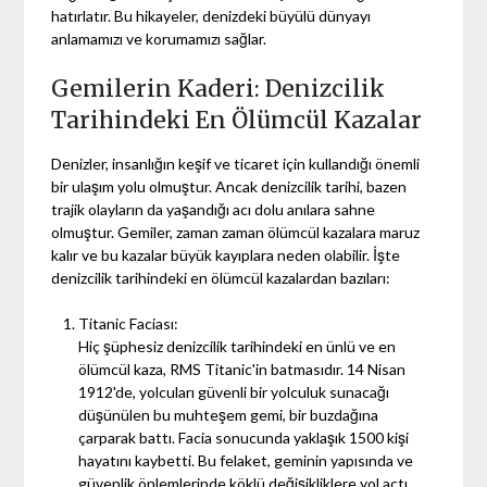
hatırlatır. Bu hikayeler, denizdeki büyülü dünyayı
anlamamızı ve korumamızı sağlar.
Gemilerin Kaderi: Denizcilik
Tarihindeki En Ölümcül Kazalar
Denizler, insanlığın keşif ve ticaret için kullandığı önemli
bir ulaşım yolu olmuştur. Ancak denizcilik tarihi, bazen
trajik olayların da yaşandığı acı dolu anılara sahne
olmuştur. Gemiler, zaman zaman ölümcül kazalara maruz
kalır ve bu kazalar büyük kayıplara neden olabilir. İşte
denizcilik tarihindeki en ölümcül kazalardan bazıları:
Titanic Faciası:
Hiç şüphesiz denizcilik tarihindeki en ünlü ve en
ölümcül kaza, RMS Titanic'in batmasıdır. 14 Nisan
1912'de, yolcuları güvenli bir yolculuk sunacağı
düşünülen bu muhteşem gemi, bir buzdağına
çarparak battı. Facia sonucunda yaklaşık 1500 kişi
hayatını kaybetti. Bu felaket, geminin yapısında ve
güvenlik önlemlerinde köklü değişikliklere yol açtı.