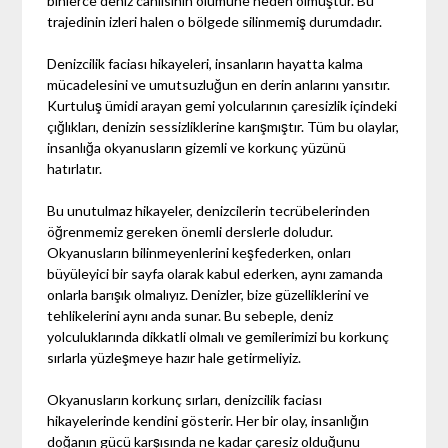
binlerce deniz canlısının ölümüne neden olmuştur. Bu
trajedinin izleri halen o bölgede silinmemiş durumdadır.
Denizcilik faciası hikayeleri, insanların hayatta kalma
mücadelesini ve umutsuzluğun en derin anlarını yansıtır.
Kurtuluş ümidi arayan gemi yolcularının çaresizlik içindeki
çığlıkları, denizin sessizliklerine karışmıştır. Tüm bu olaylar,
insanlığa okyanusların gizemli ve korkunç yüzünü
hatırlatır.
Bu unutulmaz hikayeler, denizcilerin tecrübelerinden
öğrenmemiz gereken önemli derslerle doludur.
Okyanusların bilinmeyenlerini keşfederken, onları
büyüleyici bir sayfa olarak kabul ederken, aynı zamanda
onlarla barışık olmalıyız. Denizler, bize güzelliklerini ve
tehlikelerini aynı anda sunar. Bu sebeple, deniz
yolculuklarında dikkatli olmalı ve gemilerimizi bu korkunç
sırlarla yüzleşmeye hazır hale getirmeliyiz.
Okyanusların korkunç sırları, denizcilik faciası
hikayelerinde kendini gösterir. Her bir olay, insanlığın
doğanın gücü karşısında ne kadar çaresiz olduğunu