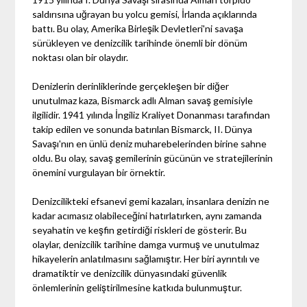
saldırısına uğrayan bu yolcu gemisi, İrlanda açıklarında
battı. Bu olay, Amerika Birleşik Devletleri'ni savaşa
sürükleyen ve denizcilik tarihinde önemli bir dönüm
noktası olan bir olaydır.
Denizlerin derinliklerinde gerçekleşen bir diğer
unutulmaz kaza, Bismarck adlı Alman savaş gemisiyle
ilgilidir. 1941 yılında İngiliz Kraliyet Donanması tarafından
takip edilen ve sonunda batırılan Bismarck, II. Dünya
Savaşı'nın en ünlü deniz muharebelerinden birine sahne
oldu. Bu olay, savaş gemilerinin gücünün ve stratejilerinin
önemini vurgulayan bir örnektir.
Denizcilikteki efsanevi gemi kazaları, insanlara denizin ne
kadar acımasız olabileceğini hatırlatırken, aynı zamanda
seyahatin ve keşfin getirdiği riskleri de gösterir. Bu
olaylar, denizcilik tarihine damga vurmuş ve unutulmaz
hikayelerin anlatılmasını sağlamıştır. Her biri ayrıntılı ve
dramatiktir ve denizcilik dünyasındaki güvenlik
önlemlerinin geliştirilmesine katkıda bulunmuştur.