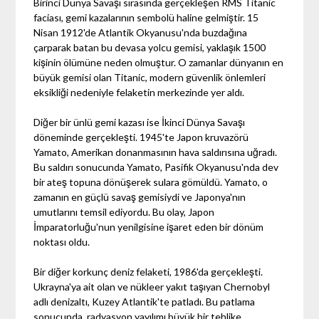
Birinci Dünya Savaşı sırasında gerçekleşen RMS Titanic
faciası, gemi kazalarının sembolü haline gelmiştir. 15
Nisan 1912'de Atlantik Okyanusu'nda buzdağına
çarparak batan bu devasa yolcu gemisi, yaklaşık 1500
kişinin ölümüne neden olmuştur. O zamanlar dünyanın en
büyük gemisi olan Titanic, modern güvenlik önlemleri
eksikliği nedeniyle felaketin merkezinde yer aldı.
Diğer bir ünlü gemi kazası ise İkinci Dünya Savaşı
döneminde gerçekleşti. 1945'te Japon kruvazörü
Yamato, Amerikan donanmasının hava saldırısına uğradı.
Bu saldırı sonucunda Yamato, Pasifik Okyanusu'nda dev
bir ateş topuna dönüşerek sulara gömüldü. Yamato, o
zamanın en güçlü savaş gemisiydi ve Japonya'nın
umutlarını temsil ediyordu. Bu olay, Japon
İmparatorluğu'nun yenilgisine işaret eden bir dönüm
noktası oldu.
Bir diğer korkunç deniz felaketi, 1986'da gerçekleşti.
Ukrayna'ya ait olan ve nükleer yakıt taşıyan Chernobyl
adlı denizaltı, Kuzey Atlantik'te patladı. Bu patlama
sonucunda, radyasyon yayılımı büyük bir tehlike