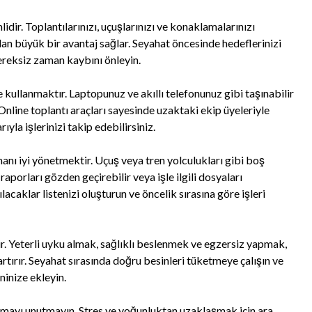
ir. Toplantılarınızı, uçuşlarınızı ve konaklamalarınızı
an büyük bir avantaj sağlar. Seyahat öncesinde hedeflerinizi
ereksiz zaman kaybını önleyin.
de kullanmaktır. Laptopunuz ve akıllı telefonunuz gibi taşınabilir
. Online toplantı araçları sayesinde uzaktaki ekip üyeleriyle
ıyla işlerinizi takip edebilirsiniz.
anı iyi yönetmektir. Uçuş veya tren yolculukları gibi boş
raporları gözden geçirebilir veya işle ilgili dosyaları
lacaklar listenizi oluşturun ve öncelik sırasına göre işleri
r. Yeterli uyku almak, sağlıklı beslenmek ve egzersiz yapmak,
rtırır. Seyahat sırasında doğru besinleri tüketmeye çalışın ve
ninize ekleyin.
rmayı unutmayın. Stres ve yoğunluktan uzaklaşmak için ara