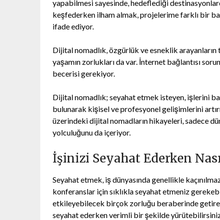
yapabilmesi sayesinde, hedeflediği destinasyonlard
keşfederken ilham almak, projelerime farklı bir b
ifade ediyor.
Dijital nomadlık, özgürlük ve esneklik arayanların t
yaşamın zorlukları da var. İnternet bağlantısı sorun
becerisi gerekiyor.
Dijital nomadlık; seyahat etmek isteyen, işlerini ba
bulunarak kişisel ve profesyonel gelişimlerini art
üzerindeki dijital nomadların hikayeleri, sadece
yolculuğunu da içeriyor.
İşinizi Seyahat Ederken Nası
Seyahat etmek, iş dünyasında genellikle kaçınılmaz 
konferanslar için sıklıkla seyahat etmeniz gerekebi
etkileyebilecek birçok zorluğu beraberinde getirebil
seyahat ederken verimli bir şekilde yürütebilirsiniz