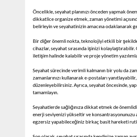
Öncelikle, seyahat planınızı önceden yapmak önemlid
dikkatlice organize etmek, zaman yönetimi açısınd
belirleyin ve seyahatinizin amacına odaklanarak g
Bir diğer önemli nokta, teknolojiyi etkili bir şekil
cihazlar, seyahat sırasında işinizi kolaylaştırabilir
iletişim halinde kalabilir ve proje yönetim yazılımlar
Seyahat sürecinde verimli kalmanın bir yolu da zam
zamanlarınızı kullanarak e-postaları yanıtlayabilir, 
düzenleyebilirsiniz. Ayrıca, seyahat öncesinde, yapı
tamamlayın.
Seyahatlerde sağlığınıza dikkat etmek de önemlidi
enerji seviyenizi yükseltir ve konsantrasyonunuzu a
egzersiz yapabileceğiniz birkaç basit hareketi ruti
Son olarak, seyahat sırasında kendinize zaman ayı