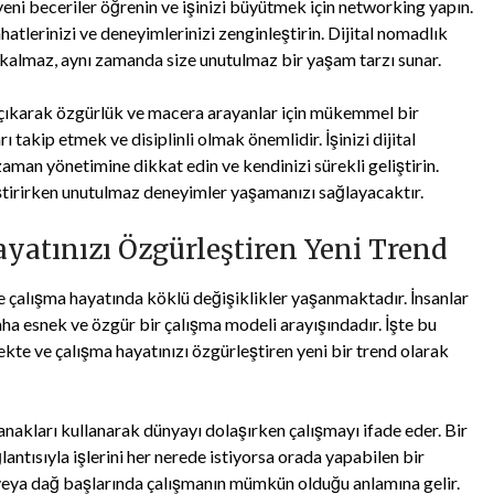
 yeni beceriler öğrenin ve işinizi büyütmek için networking yapın.
atlerinizi ve deneyimlerinizi zenginleştirin. Dijital nomadlık
 kalmaz, aynı zamanda size unutulmaz bir yaşam tarzı sunar.
a çıkarak özgürlük ve macera arayanlar için mükemmel bir
ı takip etmek ve disiplinli olmak önemlidir. İşinizi dijital
zaman yönetimine dikkat edin ve kendinizi sürekli geliştirin.
eştirirken unutulmaz deneyimler yaşamanızı sağlayacaktır.
ayatınızı Özgürleştiren Yeni Trend
e çalışma hayatında köklü değişiklikler yaşanmaktadır. İnsanlar
daha esnek ve özgür bir çalışma modeli arayışındadır. İşte bu
te ve çalışma hayatınızı özgürleştiren yeni bir trend olarak
anakları kullanarak dünyayı dolaşırken çalışmayı ifade eder. Bir
lantısıyla işlerini her nerede istiyorsa orada yapabilen bir
a veya dağ başlarında çalışmanın mümkün olduğu anlamına gelir.