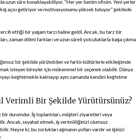
a uzun süre konaklayabiliyor. “Her yer benim ofisim. Yeni yerler
akış açısı getiriyor ve motivasyonumu yüksek tutuyor” şeklinde
ercih ettiği bir yaşam tarzı haline geldi. Ancak, bu tarz bir
ları, zaman dilimi farkları ve uzun süreli yolculuklarla başa çıkma
ğımsız bir şekilde yürütebilen ve farklı kültürlerle etkileşimde
ırmak isteyen bireyler için mükemmel bir seçenek olabilir. Dünya
 dünyayı keşfetmekle kalmayıp aynı zamanda kendini keşfetme
l Verimli Bir Şekilde Yürütürsünüz?
bir durumdur. İş toplantıları, müşteri ziyaretleri veya
lir. Ancak, seyahat etmek, iş verimliliğinizi olumsuz
ir. Neyse ki, bu zorlukları aşmanın yolları vardır ve işinizi
.