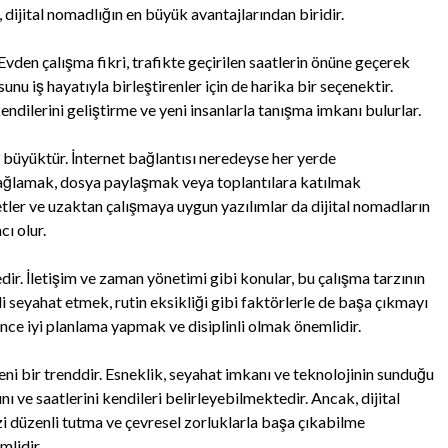
dijital nomadlığın en büyük avantajlarından biridir.
Evden çalışma fikri, trafikte geçirilen saatlerin önüne geçerek
u iş hayatıyla birleştirenler için de harika bir seçenektir.
endilerini geliştirme ve yeni insanlarla tanışma imkanı bulurlar.
 büyüktür. İnternet bağlantısı neredeyse her yerde
m sağlamak, dosya paylaşmak veya toplantılara katılmak
etler ve uzaktan çalışmaya uygun yazılımlar da dijital nomadların
cı olur.
ir. İletişim ve zaman yönetimi gibi konular, bu çalışma tarzının
li seyahat etmek, rutin eksikliği gibi faktörlerle de başa çıkmayı
nce iyi planlama yapmak ve disiplinli olmak önemlidir.
eni bir trenddir. Esneklik, seyahat imkanı ve teknolojinin sunduğu
ı ve saatlerini kendileri belirleyebilmektedir. Ancak, dijital
i düzenli tutma ve çevresel zorluklarla başa çıkabilme
mlidir.