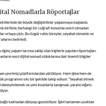
ital Nomadlarla Röportajlar
a şekillerinde de büyük değişiklikler yaşanmaya başlandı.
le birlikte, herhangi bir coğrafi konumla sınırlı olmadan
lar ortaya çıktı. Bu özgür ruhlu bireyler, seyahat etmenin ve
llarını belirledi.
 ilginç yaşam tarzına sahip olan kişilerle yapılan röportajları
anların nasıl dijital nomad olduklarına dair önemli bilgiler
amen çevrimiçi platformlardan yürütüyor. Hem işine hem de
ük programını sıkı bir şekilde takip ediyor. “Seyahat etmek
i deneyimlemek ve yeni insanlarla tanışmak, yaratıcılığımı
diyor.
ne bağlı kalmadan dünyayı gezebiliyor. İşini tamamen uzaktan