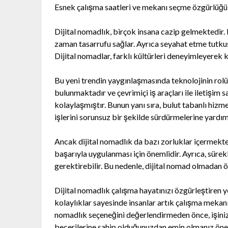
Esnek çalışma saatleri ve mekanı seçme özgürlüğü, 
Dijital nomadlık, birçok insana cazip gelmektedir. 
zaman tasarrufu sağlar. Ayrıca seyahat etme tutkusun
Dijital nomadlar, farklı kültürleri deneyimleyerek k
Bu yeni trendin yaygınlaşmasında teknolojinin rolü
bulunmaktadır ve çevrimiçi iş araçları ile iletişi
kolaylaşmıştır. Bunun yanı sıra, bulut tabanlı hizm
işlerini sorunsuz bir şekilde sürdürmelerine yardım
Ancak dijital nomadlık da bazı zorluklar içermekted
başarıyla uygulanması için önemlidir. Ayrıca, sürek
gerektirebilir. Bu nedenle, dijital nomad olmadan ö
Dijital nomadlık çalışma hayatınızı özgürleştiren y
kolaylıklar sayesinde insanlar artık çalışma mekanın
nomadlık seçeneğini değerlendirmeden önce, işiniz
becerilerine sahip olduğunuzdan emin olmanız öne