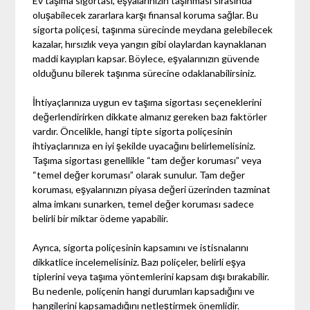
Ev taşıma sigortası, eşyalarınızın taşınması sırasında
oluşabilecek zararlara karşı finansal koruma sağlar. Bu
sigorta poliçesi, taşınma sürecinde meydana gelebilecek
kazalar, hırsızlık veya yangın gibi olaylardan kaynaklanan
maddi kayıpları kapsar. Böylece, eşyalarınızın güvende
olduğunu bilerek taşınma sürecine odaklanabilirsiniz.
İhtiyaçlarınıza uygun ev taşıma sigortası seçeneklerini
değerlendirirken dikkate almanız gereken bazı faktörler
vardır. Öncelikle, hangi tipte sigorta poliçesinin
ihtiyaçlarınıza en iyi şekilde uyacağını belirlemelisiniz.
Taşıma sigortası genellikle “tam değer koruması” veya
“temel değer koruması” olarak sunulur. Tam değer
koruması, eşyalarınızın piyasa değeri üzerinden tazminat
alma imkanı sunarken, temel değer koruması sadece
belirli bir miktar ödeme yapabilir.
Ayrıca, sigorta poliçesinin kapsamını ve istisnalarını
dikkatlice incelemelisiniz. Bazı poliçeler, belirli eşya
tiplerini veya taşıma yöntemlerini kapsam dışı bırakabilir.
Bu nedenle, poliçenin hangi durumları kapsadığını ve
hangilerini kapsamadığını netleştirmek önemlidir.