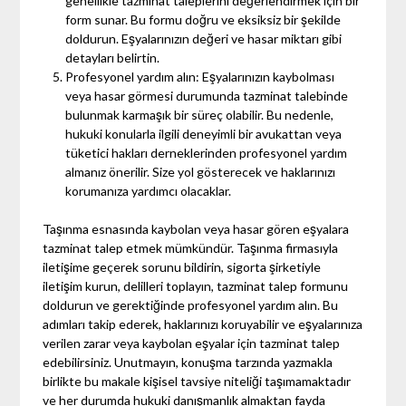
genellikle tazminat taleplerini değerlendirmek için bir
form sunar. Bu formu doğru ve eksiksiz bir şekilde
doldurun. Eşyalarınızın değeri ve hasar miktarı gibi
detayları belirtin.
Profesyonel yardım alın: Eşyalarınızın kaybolması
veya hasar görmesi durumunda tazminat talebinde
bulunmak karmaşık bir süreç olabilir. Bu nedenle,
hukuki konularla ilgili deneyimli bir avukattan veya
tüketici hakları derneklerinden profesyonel yardım
almanız önerilir. Size yol gösterecek ve haklarınızı
korumanıza yardımcı olacaklar.
Taşınma esnasında kaybolan veya hasar gören eşyalara
tazminat talep etmek mümkündür. Taşınma firmasıyla
iletişime geçerek sorunu bildirin, sigorta şirketiyle
iletişim kurun, delilleri toplayın, tazminat talep formunu
doldurun ve gerektiğinde profesyonel yardım alın. Bu
adımları takip ederek, haklarınızı koruyabilir ve eşyalarınıza
verilen zarar veya kaybolan eşyalar için tazminat talep
edebilirsiniz. Unutmayın, konuşma tarzında yazmakla
birlikte bu makale kişisel tavsiye niteliği taşımamaktadır
ve her durumda hukuki danışmanlık almaktan fayda