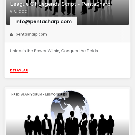
League Of Legends Script - PentaSharp
Global
info@pentasharp.com
pentasharp.com
Unleash the Power Within, Conquer the Fields.
DETAYLAR
KREDI ALAMIYORUM - MISYONKREDI