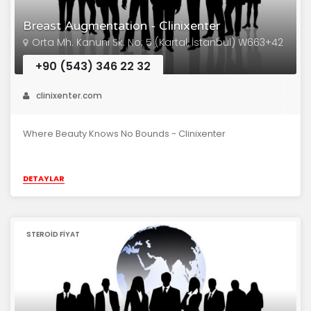
Breast Augmentation - Clinixenter
Orta Mh. Kanuni Sk. No: 5 (Kartal, İstanbul) W663+42
+90 (543) 346 22 32
clinixenter.com
Where Beauty Knows No Bounds - Clinixenter
DETAYLAR
STEROID FIYAT