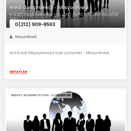
kredi danışmanlığı - MisyonKredi
İZZET PAŞA MAH.YENİ YOL CAD. NUROL TOWER NO:3/29
ŞİŞLİ
0(212) 909-8563
MisyonKredi
Acil Kredi ihtiyaçlarınıza özel çözümler - MisyonKredi
DETAYLAR
BREAST AUGMENTATION - CLINIXENTER