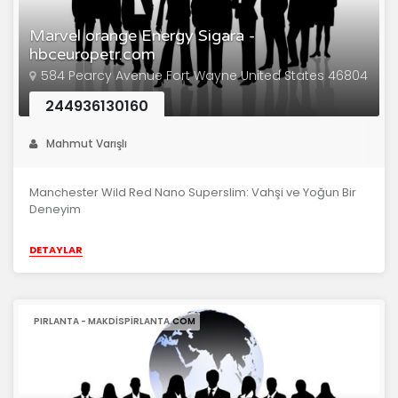
Marvel orange Energy Sigara -
hbceuropetr.com
584 Pearcy Avenue Fort Wayne United States 46804
244936130160
Mahmut Varışlı
Manchester Wild Red Nano Superslim: Vahşi ve Yoğun Bir
Deneyim
DETAYLAR
PIRLANTA - MAKDISPIRLANTA.COM