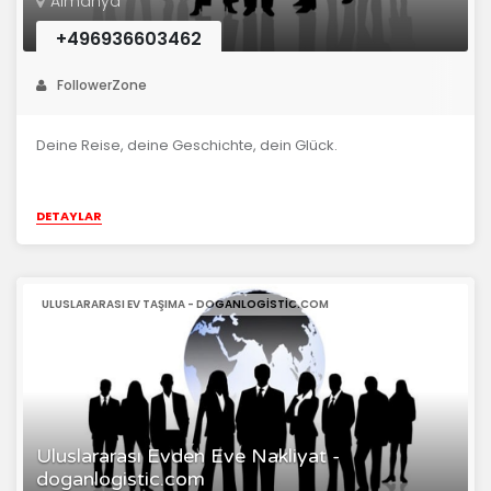
Almanya
+496936603462
FollowerZone
Deine Reise, deine Geschichte, dein Glück.
DETAYLAR
ULUSLARARASI EV TAŞIMA - DOGANLOGISTIC.COM
Uluslararası Evden Eve Nakliyat -
doganlogistic.com