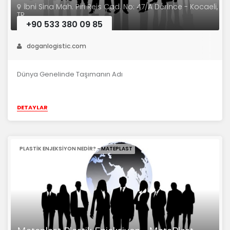
İbni Sina Mah. Piri Reis Cad. No: 47/A Derince - Kocaeli,
TR
+90 533 380 09 85
doganlogistic.com
Dünya Genelinde Taşımanın Adı
DETAYLAR
PLASTIK ENJEKSIYON NEDIR? - MATEPLAST