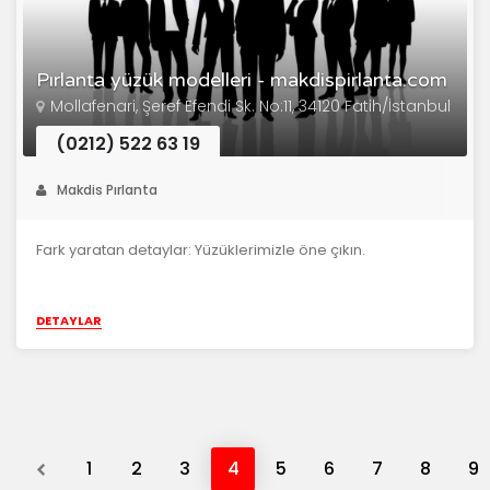
Pırlanta yüzük modelleri - makdispirlanta.com
Mollafenari, Şeref Efendi Sk. No:11, 34120 Fatih/İstanbul
(0212) 522 63 19
Makdis Pırlanta
Fark yaratan detaylar: Yüzüklerimizle öne çıkın.
DETAYLAR
Previous
1
2
3
4
5
6
7
8
9