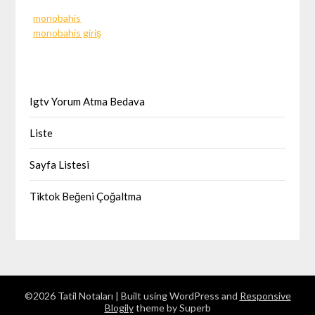
monobahis
monobahis giriş
Igtv Yorum Atma Bedava
Liste
Sayfa Listesi
Tiktok Beğeni Çoğaltma
©2026 Tatil Notaları
| Built using WordPress and
Responsive
Blogily
theme by Superb