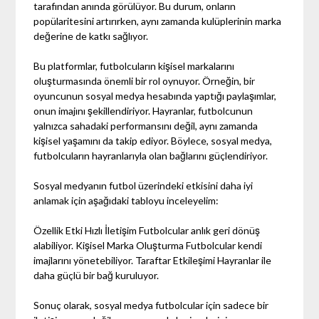
tarafından anında görülüyor. Bu durum, onların
popülaritesini artırırken, aynı zamanda kulüplerinin marka
değerine de katkı sağlıyor.
Bu platformlar, futbolcuların kişisel markalarını
oluşturmasında önemli bir rol oynuyor. Örneğin, bir
oyuncunun sosyal medya hesabında yaptığı paylaşımlar,
onun imajını şekillendiriyor. Hayranlar, futbolcunun
yalnızca sahadaki performansını değil, aynı zamanda
kişisel yaşamını da takip ediyor. Böylece, sosyal medya,
futbolcuların hayranlarıyla olan bağlarını güçlendiriyor.
Sosyal medyanın futbol üzerindeki etkisini daha iyi
anlamak için aşağıdaki tabloyu inceleyelim:
Özellik Etki Hızlı İletişim Futbolcular anlık geri dönüş
alabiliyor. Kişisel Marka Oluşturma Futbolcular kendi
imajlarını yönetebiliyor. Taraftar Etkileşimi Hayranlar ile
daha güçlü bir bağ kuruluyor.
Sonuç olarak, sosyal medya futbolcular için sadece bir