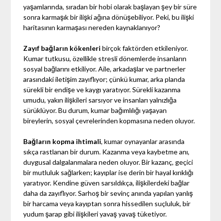
yaşamlarında, sıradan bir hobi olarak başlayan şey bir süre
sonra karmaşık bir ilişki ağına dönüşebiliyor. Peki, bu ilişki
haritasının karmaşası nereden kaynaklanıyor?
Zayıf bağların kökenleri
birçok faktörden etkileniyor.
Kumar tutkusu, özellikle stresli dönemlerde insanların
sosyal bağlarını etkiliyor. Aile, arkadaşlar ve partnerler
arasındaki iletişim zayıflıyor; çünkü kumar, arka planda
sürekli bir endişe ve kaygı yaratıyor. Sürekli kazanma
umudu, yakın ilişkileri sarsıyor ve insanları yalnızlığa
sürüklüyor. Bu durum, kumar bağımlılığı yaşayan
bireylerin, sosyal çevrelerinden kopmasına neden oluyor.
Bağların kopma ihtimali
, kumar oynayanlar arasında
sıkça rastlanan bir durum. Kazanma veya kaybetme anı,
duygusal dalgalanmalara neden oluyor. Bir kazanç, geçici
bir mutluluk sağlarken; kayıplar ise derin bir hayal kırıklığı
yaratıyor. Kendine güven sarsıldıkça, ilişkilerdeki bağlar
daha da zayıflıyor. Sarhoş bir sevinç anında yapılan yanlış
bir harcama veya kayıptan sonra hissedilen suçluluk, bir
yudum şarap gibi ilişkileri yavaş yavaş tüketiyor.