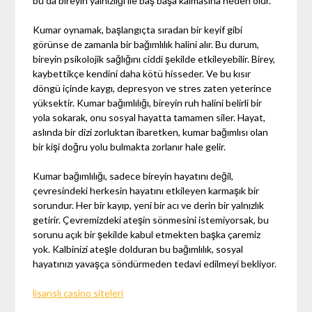
bu da bireyin yalnızlığı ile baş başa kalmasına neden olur.
Kumar oynamak, başlangıçta sıradan bir keyif gibi
görünse de zamanla bir bağımlılık halini alır. Bu durum,
bireyin psikolojik sağlığını ciddi şekilde etkileyebilir. Birey,
kaybettikçe kendini daha kötü hisseder. Ve bu kısır
döngü içinde kaygı, depresyon ve stres zaten yeterince
yüksektir. Kumar bağımlılığı, bireyin ruh halini belirli bir
yola sokarak, onu sosyal hayatta tamamen siler. Hayat,
aslında bir dizi zorluktan ibaretken, kumar bağımlısı olan
bir kişi doğru yolu bulmakta zorlanır hale gelir.
Kumar bağımlılığı, sadece bireyin hayatını değil,
çevresindeki herkesin hayatını etkileyen karmaşık bir
sorundur. Her bir kayıp, yeni bir acı ve derin bir yalnızlık
getirir. Çevremizdeki ateşin sönmesini istemiyorsak, bu
sorunu açık bir şekilde kabul etmekten başka çaremiz
yok. Kalbinizi ateşle dolduran bu bağımlılık, sosyal
hayatınızı yavaşça söndürmeden tedavi edilmeyi bekliyor.
lisanslı casino siteleri