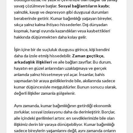
yavaş çözülmeye başlar.
Sosyal bağlantıların kaybı
;
yalnızlık, kaygı ve depresyon gibi duygusal durumları
beraberinde getirir. Kumar bağımlılığı yaşayan bireyler,
sıkça yalnız kalma ihtiyacı hissederler. Dış dünyadan
kopmak, hangi oyunda kazandıkları veya kaybettikleri
hakkında düşünmekten daha kolay gelir.
İşin içine bir de suçluluk duygusu girince, kişi kendini
daha da izole etmiş hissedebilir.
Zaman geçtikçe,
arkadaşlık ilişkileri
ve aile bağları zayıflar. Bu durum,
hayatın en güzel anlarından uzaklaşmaya ve gerçek
anlamda yalnız hissetmeye yol açar. İnsanlar, bahis
yapmadan bir araya geldiklerinde bile, akıllarında sadece
kumar düşüncesiyle meşguldürler. Bunun sonucu olarak,
değerli ilişkiler zamanla gölgelenir.
Aynı zamanda, kumar bağımlılığının getirdiği ekonomik
zorluklar, sosyal izolasyonu daha da derinleştirir. Borçlar,
aile içindeki gerilimleri artırır. en sevdiklerimizle bile olan
ilişkimiz derin bir yaraya dönüşebiliyor. Kumar bağımlılığı
sadece bireylerin yaşamlarını değil, aynı zamanda onların