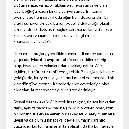
Düşünsenize; yalnız bir akşam geçiriyorsunuz ve o an
içsel boşluğunuzun farkına varıyorsunuz. Bir kumar
oyunu, size hem sosyal etkileşim hem de adrenalini bir
arada sunuyor. Ancak, bunun bedeli oldukça ağır olabilir.
Uzun vadede, duygusal boşluk yalnızca pulları yitirmekle
kalmaz, aynı zamanda önemli sosyal bağların da
kopmasına yol açabilir.
Kumarın sonuçları, genellikle tahmin edilenden çok daha
çarpıcıdır.
Maddi kayıplar
, tahrip edici etkilere sahip
olup, insanları en yakınlarından uzaklaştırabilir. Aile
ilişkileri, bu süreçte tehlikeye girebilir. Bir alışkanlık haline
geldiğinde, bireylerin yaşamlarını kontrol edemedikleri bir
kısır döngüye girerler. Kendileriyle ve çevreleriyle olan
sıkıntıları, kumar oynamayı sürdükçe derinleşir.
Sosyal destek eksikliği, birçok insan için yalnızca bir kader
değil, aynı zamanda kumar bağımlılığının kökeninde yatan
bir sorundur.
Güven veren bir arkadaş, dinleyici bir aile
üyesi
ya da olumlu bir sosyal çevre, kumarın karanlık
yüzünden kurtulmanın anahtarı olabilir. Başka bir ifadeyle,