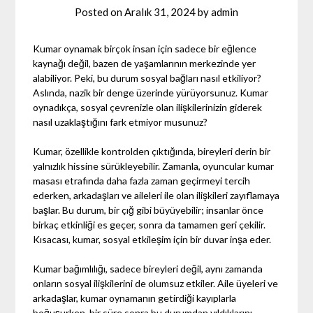
Posted on
Aralık 31, 2024
by
admin
Kumar oynamak birçok insan için sadece bir eğlence
kaynağı değil, bazen de yaşamlarının merkezinde yer
alabiliyor. Peki, bu durum sosyal bağları nasıl etkiliyor?
Aslında, nazik bir denge üzerinde yürüyorsunuz. Kumar
oynadıkça, sosyal çevrenizle olan ilişkilerinizin giderek
nasıl uzaklaştığını fark etmiyor musunuz?
Kumar, özellikle kontrolden çıktığında, bireyleri derin bir
yalnızlık hissine sürükleyebilir. Zamanla, oyuncular kumar
masası etrafında daha fazla zaman geçirmeyi tercih
ederken, arkadaşları ve aileleri ile olan ilişkileri zayıflamaya
başlar. Bu durum, bir çığ gibi büyüyebilir; insanlar önce
birkaç etkinliği es geçer, sonra da tamamen geri çekilir.
Kısacası, kumar, sosyal etkileşim için bir duvar inşa eder.
Kumar bağımlılığı, sadece bireyleri değil, aynı zamanda
onların sosyal ilişkilerini de olumsuz etkiler. Aile üyeleri ve
arkadaşlar, kumar oynamanın getirdiği kayıplarla
boğuşurken, bir süre sonra bu durumdan yıldıklarını