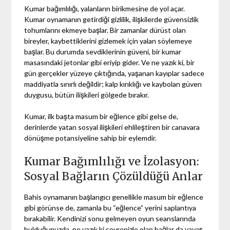
Kumar bağımlılığı, yalanların birikmesine de yol açar.
Kumar oynamanın getirdiği gizlilik, ilişkilerde güvensizlik
tohumlarını ekmeye başlar. Bir zamanlar dürüst olan
bireyler, kaybettiklerini gizlemek için yalan söylemeye
başlar. Bu durumda sevdiklerinin güveni, bir kumar
masasındaki jetonlar gibi eriyip gider. Ve ne yazık ki, bir
gün gerçekler yüzeye çıktığında, yaşanan kayıplar sadece
maddiyatla sınırlı değildir; kalp kırıklığı ve kaybolan güven
duygusu, bütün ilişkileri gölgede bırakır.
Kumar, ilk başta masum bir eğlence gibi gelse de,
derinlerde yatan sosyal ilişkileri ehlileştiren bir canavara
dönüşme potansiyeline sahip bir eylemdir.
Kumar Bağımlılığı ve İzolasyon:
Sosyal Bağların Çözüldüğü Anlar
Bahis oynamanın başlangıcı genellikle masum bir eğlence
gibi görünse de, zamanla bu “eğlence” yerini saplantıya
bırakabilir. Kendinizi sonu gelmeyen oyun seanslarında
bulduğunuzda, ne yazık ki çevrenizle olan bağlar da yavaş