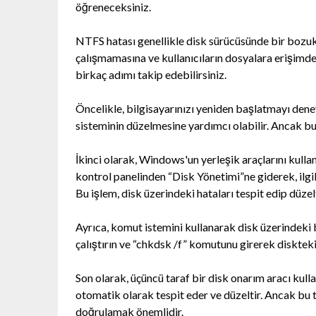
öğreneceksiniz.
NTFS hatası genellikle disk sürücüsünde bir bozuk
çalışmamasına ve kullanıcıların dosyalara erişimde
birkaç adımı takip edebilirsiniz.
Öncelikle, bilgisayarınızı yeniden başlatmayı dene
sisteminin düzelmesine yardımcı olabilir. Ancak b
İkinci olarak, Windows'un yerleşik araçlarını kullan
kontrol panelinden “Disk Yönetimi”ne giderek, ilgil
Bu işlem, disk üzerindeki hataları tespit edip düzelt
Ayrıca, komut istemini kullanarak disk üzerindeki 
çalıştırın ve “chkdsk /f” komutunu girerek diskteki
Son olarak, üçüncü taraf bir disk onarım aracı kulla
otomatik olarak tespit eder ve düzeltir. Ancak bu t
doğrulamak önemlidir.