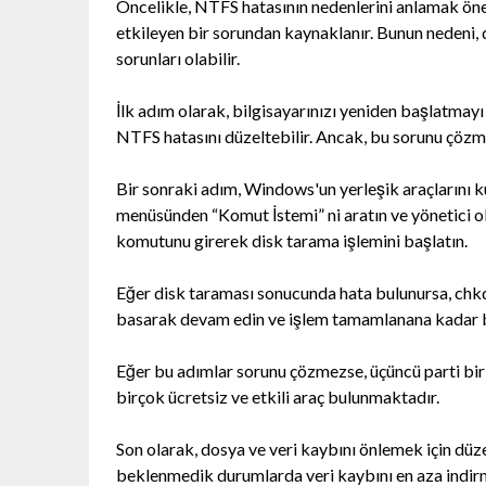
Öncelikle, NTFS hatasının nedenlerini anlamak öne
etkileyen bir sorundan kaynaklanır. Bunun nedeni,
sorunları olabilir.
İlk adım olarak, bilgisayarınızı yeniden başlatmayı
NTFS hatasını düzeltebilir. Ancak, bu sorunu çöz
Bir sonraki adım, Windows'un yerleşik araçlarını k
menüsünden “Komut İstemi” ni aratın ve yönetici ol
komutunu girerek disk tarama işlemini başlatın.
Eğer disk taraması sonucunda hata bulunursa, chkds
basarak devam edin ve işlem tamamlanana kadar b
Eğer bu adımlar sorunu çözmezse, üçüncü parti bir 
birçok ücretsiz ve etkili araç bulunmaktadır.
Son olarak, dosya ve veri kaybını önlemek için dü
beklenmedik durumlarda veri kaybını en aza indirme