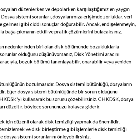
dosyaları düzenlerken ve depolarken karşılaştığımız en yaygın
 Dosya sistemi sorunları, dosyalarımıza erişimde zorluklar, veri
e gelmesi gibi ciddi sonuçlar doğurabilir. Ancak, endişelenmeyin,
 başa çıkmanın etkili ve pratik çözümlerini bulacaksınız.
anan nedenlerinden biri olan disk bölümünde bozukluklarla
sorunlar olduğunu düşünüyorsanız, Disk Yönetimi aracını
 aracıyla, bozuk bölümü tanımlayabilir, onarabilir veya yeniden
 bütünlüğünün bozulmasıdır. Dosya sistemi bütünlüğü, dosyaların
lidir. Eğer dosya sistemi bütünlüğünde bir sorun olduğunu
CHKDSK'yi kullanarak bu sorunu çözebilirsiniz. CHKDSK, dosya
rı düzeltir, böylece sorununuzu kolayca giderir.
k için düzenli olarak disk temizliği yapmak da önemlidir.
temizlemek ve disk birleştirme gibi işlemlerle disk temizliği
e dosya sistemi sorunlarını önleyebilirsiniz.