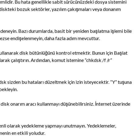
mlidir. Bu hata genellikle sabit sürücünüzdeki dosya sistemini
 diskteki bozuk sektörler, yazılım çakışmaları veya donanım
 deneyin. Bazı durumlarda, basit bir yeniden başlatma işlemi bile
mezse endişelenmeyin, daha fazla adım mevcuttur.
ullanarak disk bütünlüğünü kontrol etmektir. Bunun için Başlat
arak çalıştırın. Ardından, komut istemine “chkdsk /f /r”
k sizden bu hataları düzeltmek için izin isteyecektir. “Y” tuşuna
ekleyin.
disk onarım aracı kullanmayı düşünebilirsiniz. İnternet üzerinde
zenli olarak yedekleme yapmayı unutmayın. Yedeklemeler,
nin en etkili yoludur.