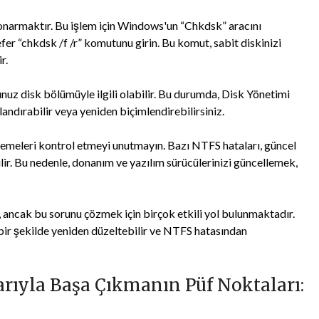
 onarmaktır. Bu işlem için Windows'un “Chkdsk” aracını
efer “chkdsk /f /r” komutunu girin. Bu komut, sabit diskinizi
r.
nuz disk bölümüyle ilgili olabilir. Bu durumda, Disk Yönetimi
ndırabilir veya yeniden biçimlendirebilirsiniz.
llemeleri kontrol etmeyi unutmayın. Bazı NTFS hataları, güncel
r. Bu nedenle, donanım ve yazılım sürücülerinizi güncellemek,
 ancak bu sorunu çözmek için birçok etkili yol bulunmaktadır.
 bir şekilde yeniden düzeltebilir ve NTFS hatasından
rıyla Başa Çıkmanın Püf Noktaları: