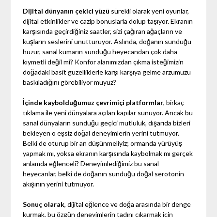
Dijital dünyanın çekici yüzü
sürekli olarak yeni oyunlar,
dijital etkinlikler ve cazip bonuslarla dolup taşıyor. Ekranın
karşısında geçirdiğiniz saatler, sizi çağıran ağaçların ve
kuşların seslerini unutturuyor. Aslında, doğanın sunduğu
huzur, sanal kumarın sunduğu heyecandan çok daha
kıymetli değil mi? Konfor alanımızdan çıkma isteğimizin
doğadaki basit güzelliklerle karşı karşıya gelme arzumuzu
baskıladığını görebiliyor muyuz?
İçinde kaybolduğumuz çevrimiçi platformlar
, birkaç
tıklama ile yeni dünyalara açılan kapılar sunuyor. Ancak bu
sanal dünyaların sunduğu geçici mutluluk, dışarıda bizleri
bekleyen o eşsiz doğal deneyimlerin yerini tutmuyor.
Belki de oturup bir an düşünmeliyiz; ormanda yürüyüş
yapmak mı, yoksa ekranın karşısında kaybolmak mı gerçek
anlamda eğlenceli? Deneyimlediğimiz bu sanal
heyecanlar, belki de doğanın sunduğu doğal serotonin
akışının yerini tutmuyor.
Sonuç olarak
, dijital eğlence ve doğa arasında bir denge
kurmak, bu özgün deneyimlerin tadını çıkarmak için