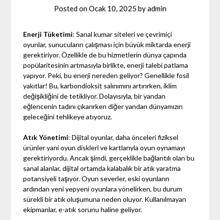
Posted on
Ocak 10, 2025
by
admin
Enerji Tüketimi
: Sanal kumar siteleri ve çevrimiçi
oyunlar, sunucuların çalışması için büyük miktarda enerji
gerektiriyor. Özellikle de bu hizmetlerin dünya çapında
popülaritesinin artmasıyla birlikte, enerji talebi patlama
yapıyor. Peki, bu enerji nereden geliyor? Genellikle fosil
yakıtlar! Bu, karbondioksit salınımını artırırken, iklim
değişikliğini de tetikliyor. Dolayısıyla, bir yandan
eğlencenin tadını çıkarırken diğer yandan dünyamızın
geleceğini tehlikeye atıyoruz.
Atık Yönetimi
: Dijital oyunlar, daha önceleri fiziksel
ürünler yani oyun diskleri ve kartlarıyla oyun oynamayı
gerektiriyordu. Ancak şimdi, gerçeklikle bağlantılı olan bu
sanal alanlar, dijital ortamda kalabalık bir atık yaratma
potansiyeli taşıyor. Oyun severler, eski oyunların
ardından yeni yepyeni oyunlara yönelirken, bu durum
sürekli bir atık oluşumuna neden oluyor. Kullanılmayan
ekipmanlar, e-atık sorunu haline geliyor.