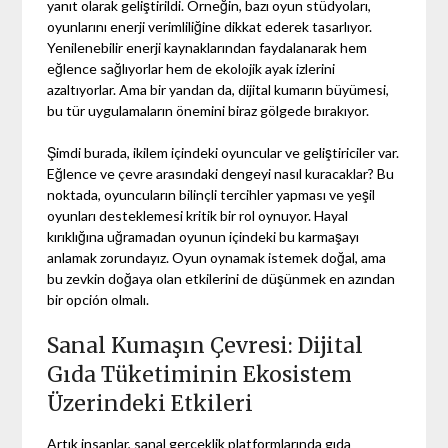
yanıt olarak geliştirildi. Örneğin, bazı oyun stüdyoları,
oyunlarını enerji verimliliğine dikkat ederek tasarlıyor.
Yenilenebilir enerji kaynaklarından faydalanarak hem
eğlence sağlıyorlar hem de ekolojik ayak izlerini
azaltıyorlar. Ama bir yandan da, dijital kumarın büyümesi,
bu tür uygulamaların önemini biraz gölgede bırakıyor.
Şimdi burada, ikilem içindeki oyuncular ve geliştiriciler var.
Eğlence ve çevre arasındaki dengeyi nasıl kuracaklar? Bu
noktada, oyuncuların bilinçli tercihler yapması ve yeşil
oyunları desteklemesi kritik bir rol oynuyor. Hayal
kırıklığına uğramadan oyunun içindeki bu karmaşayı
anlamak zorundayız. Oyun oynamak istemek doğal, ama
bu zevkin doğaya olan etkilerini de düşünmek en azından
bir opción olmalı.
Sanal Kumaşın Çevresi: Dijital
Gıda Tüketiminin Ekosistem
Üzerindeki Etkileri
Artık insanlar, sanal gerçeklik platformlarında gıda