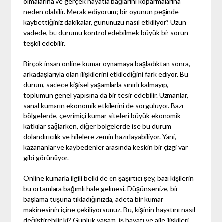
olmalarına ve gerçek hayatla bağlarını koparmalarına
neden olabilir. Merak ediyorum; bir oyunun peşinde
kaybettiğiniz dakikalar, gününüzü nasıl etkiliyor? Uzun
vadede, bu durumu kontrol edebilmek büyük bir sorun
teşkil edebilir.
Birçok insan online kumar oynamaya başladıktan sonra,
arkadaşlarıyla olan ilişkilerini etkilediğini fark ediyor. Bu
durum, sadece kişisel yaşamlarla sınırlı kalmayıp,
toplumun genel yapısına da bir tesir edebilir. Uzmanlar,
sanal kumarın ekonomik etkilerini de sorguluyor. Bazı
bölgelerde, çevrimiçi kumar siteleri büyük ekonomik
katkılar sağlarken, diğer bölgelerde ise bu durum
dolandırıcılık ve hilelere zemin hazırlayabiliyor. Yani,
kazananlar ve kaybedenler arasında keskin bir çizgi var
gibi görünüyor.
Online kumarla ilgili belki de en şaşırtıcı şey, bazı kişilerin
bu ortamlara bağımlı hale gelmesi. Düşünsenize, bir
başlama tuşuna tıkladığınızda, adeta bir kumar
makinesinin içine çekiliyorsunuz. Bu, kişinin hayatını nasıl
değiştirebilir ki? Günlük yaşam, iş hayatı ve aile ilişkileri