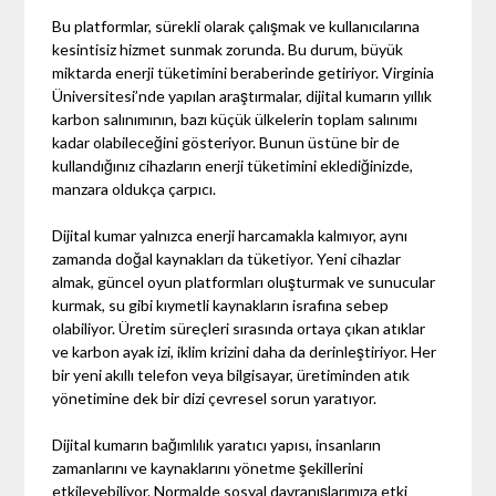
Bu platformlar, sürekli olarak çalışmak ve kullanıcılarına
kesintisiz hizmet sunmak zorunda. Bu durum, büyük
miktarda enerji tüketimini beraberinde getiriyor. Virginia
Üniversitesi’nde yapılan araştırmalar, dijital kumarın yıllık
karbon salınımının, bazı küçük ülkelerin toplam salınımı
kadar olabileceğini gösteriyor. Bunun üstüne bir de
kullandığınız cihazların enerji tüketimini eklediğinizde,
manzara oldukça çarpıcı.
Dijital kumar yalnızca enerji harcamakla kalmıyor, aynı
zamanda doğal kaynakları da tüketiyor. Yeni cihazlar
almak, güncel oyun platformları oluşturmak ve sunucular
kurmak, su gibi kıymetli kaynakların israfına sebep
olabiliyor. Üretim süreçleri sırasında ortaya çıkan atıklar
ve karbon ayak izi, iklim krizini daha da derinleştiriyor. Her
bir yeni akıllı telefon veya bilgisayar, üretiminden atık
yönetimine dek bir dizi çevresel sorun yaratıyor.
Dijital kumarın bağımlılık yaratıcı yapısı, insanların
zamanlarını ve kaynaklarını yönetme şekillerini
etkileyebiliyor. Normalde sosyal davranışlarımıza etki