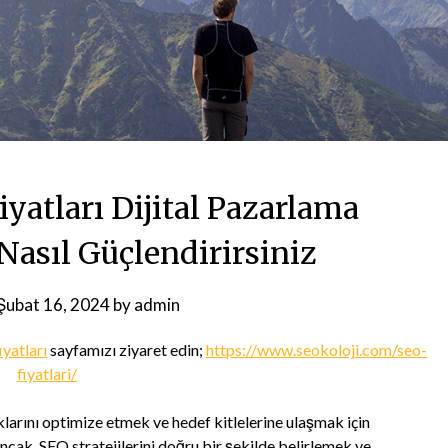
iyatları Dijital Pazarlama
 Nasıl Güçlendirirsiniz
Şubat 16, 2024
by
admin
iyatları
sayfamızı ziyaret edin;
https://www.seokoloji.com/seo-
fiyatlari/
ıklarını optimize etmek ve hedef kitlelerine ulaşmak için
ncak, SEO stratejilerini doğru bir şekilde belirlemek ve