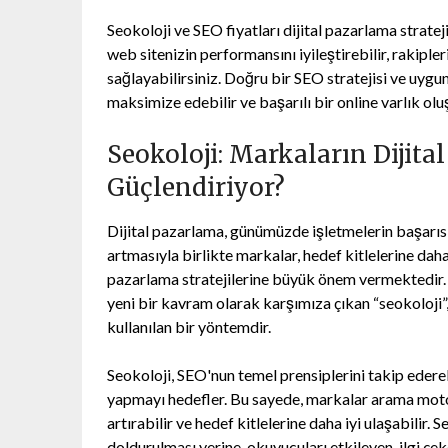
Seokoloji ve SEO fiyatları dijital pazarlama stratejil
web sitenizin performansını iyileştirebilir, rakiple
sağlayabilirsiniz. Doğru bir SEO stratejisi ve uygun
maksimize edebilir ve başarılı bir online varlık oluş
Seokoloji: Markaların Dijital
Güçlendiriyor?
Dijital pazarlama, günümüzde işletmelerin başarısı 
artmasıyla birlikte markalar, hedef kitlelerine daha
pazarlama stratejilerine büyük önem vermektedi
yeni bir kavram olarak karşımıza çıkan “seokoloji”,
kullanılan bir yöntemdir.
Seokoloji, SEO'nun temel prensiplerini takip edere
yapmayı hedefler. Bu sayede, markalar arama motorl
artırabilir ve hedef kitlelerine daha iyi ulaşabilir.
doldurulması yerine, okuyucuları etkileyen, ilgi çeke