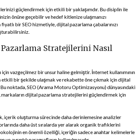
erinizi güçlendirmek için etkili bir yaklaşımdır. Bu disiplin ile
rinizin önüne geçebilir ve hedef kitlenize ulaşmanızı
 fiyatlı bir SEO hizmetiyle, dijital pazarlama çabalarınızı
turabilirsiniz.
 Pazarlama Stratejilerini Nasıl
için vazgeçilmez bir unsur haline gelmiştir. İnternet kullanımının
 etkili bir şekilde ulaşmak ve rekabette öne çıkmak için dijital
r. Bu noktada, SEO (Arama Motoru Optimizasyonu) dünyasındaki
 markaların dijital pazarlama stratejilerini güçlendirmek için
k, içerik oluşturma sürecinde daha derinlemesine analizler
arında daha üst sıralarda yer alarak organik trafiklerini
 Seokolojinin en önemli özelliği, içeriğin sadece anahtar kelimelerle
n ve ayrıntılı paragrafların kullanılmasıdır.