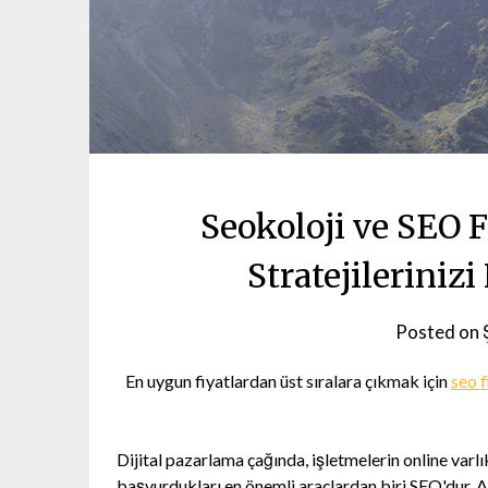
Seokoloji ve SEO F
Stratejilerinizi
Posted on
En uygun fiyatlardan üst sıralara çıkmak için
seo f
Dijital pazarlama çağında, işletmelerin online varl
başvurdukları en önemli araçlardan biri SEO'dur. A