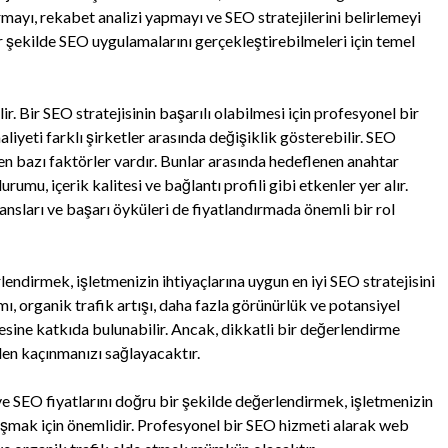
ırmayı, rekabet analizi yapmayı ve SEO stratejilerini belirlemeyi
 bir şekilde SEO uygulamalarını gerçekleştirebilmeleri için temel
ir. Bir SEO stratejisinin başarılı olabilmesi için profesyonel bir
liyeti farklı şirketler arasında değişiklik gösterebilir. SEO
en bazı faktörler vardır. Bunlar arasında hedeflenen anahtar
umu, içerik kalitesi ve bağlantı profili gibi etkenler yer alır.
ansları ve başarı öyküleri de fiyatlandırmada önemli bir rol
endirmek, işletmenizin ihtiyaçlarına uygun en iyi SEO stratejisini
mı, organik trafik artışı, daha fazla görünürlük ve potansiyel
sine katkıda bulunabilir. Ancak, dikkatli bir değerlendirme
den kaçınmanızı sağlayacaktır.
e SEO fiyatlarını doğru bir şekilde değerlendirmek, işletmenizin
laşmak için önemlidir. Profesyonel bir SEO hizmeti alarak web