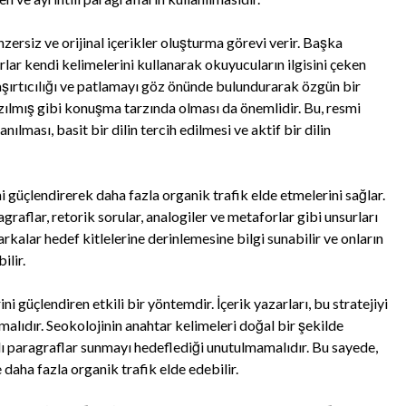
zersiz ve orijinal içerikler oluşturma görevi verir. Başka
ar kendi kelimelerini kullanarak okuyucuların ilgisini çeken
şaşırtıcılığı ve patlamayı göz önünde bulundurarak özgün bir
azılmış gibi konuşma tarzında olması da önemlidir. Bu, resmi
nılması, basit bir dilin tercih edilmesi ve aktif bir dilin
ni güçlendirerek daha fazla organik trafik elde etmelerini sağlar.
agraflar, retorik sorular, analogiler ve metaforlar gibi unsurları
rkalar hedef kitlelerine derinlemesine bilgi sunabilir ve onların
ilir.
ni güçlendiren etkili bir yöntemdir. İçerik yazarları, bu stratejiyi
rmalıdır. Seokolojinin anahtar kelimeleri doğal bir şekilde
ılı paragraflar sunmayı hedeflediği unutulmamalıdır. Bu sayede,
 daha fazla organik trafik elde edebilir.