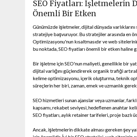
SEO Fiyatları: İşletmelerin 
Önemli Bir Etken
Günümüzde işletmeler, dijital dünyada varlıkların
stratejiye başvuruyor. Bu stratejiler arasında en
Optimizasyonu'nun kısaltmasıdır ve web sitelerinin
bu noktada, SEO fiyatları önemli bir etken haline ge
Bir işletme için SEO'nun maliyeti, genellikle bir yat
dijital varlığını güçlendirerek organik trafiği artı
kelime optimizasyonu, içerik oluşturma, teknik optim
süreçlerin her biri, zaman, emek ve uzmanlık gerekt
SEO hizmetleri sunan ajanslar veya uzmanlar, farklı 
kapsamı, rekabet seviyesi, hedeflenen anahtar kelim
SEO fiyatları, aylık retainer tarifeleri, proje bazlı
Ancak, işletmelerin dikkate alması gereken şey yaln
için önemlidir. İyi bir SEO stratejisi, web sitenizin