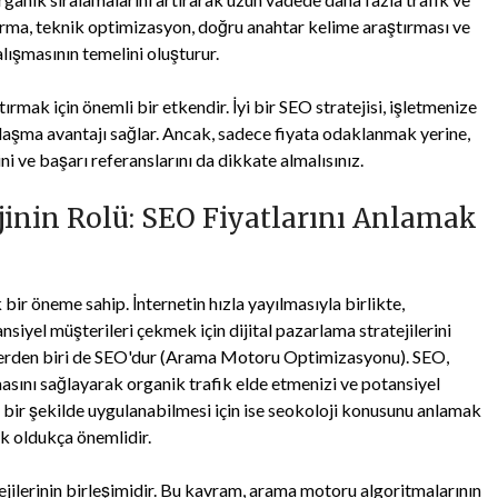
şturma, teknik optimizasyon, doğru anahtar kelime araştırması ve
çalışmasının temelini oluşturur.
ırmak için önemli bir etkendir. İyi bir SEO stratejisi, işletmenize
ulaşma avantajı sağlar. Ancak, sadece fiyata odaklanmak yerine,
i ve başarı referanslarını da dikkate almalısınız.
jinin Rolü: SEO Fiyatlarını Anlamak
ir öneme sahip. İnternetin hızla yayılmasıyla birlikte,
siyel müşterileri çekmek için dijital pazarlama stratejilerini
jilerden biri de SEO'dur (Arama Motoru Optimizasyonu). SEO,
asını sağlayarak organik trafik elde etmenizi ve potansiyel
 bir şekilde uygulanabilmesi için ise seokoloji konusunu anlamak
k oldukça önemlidir.
ejilerinin birleşimidir. Bu kavram, arama motoru algoritmalarının