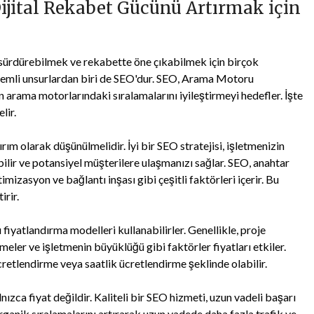
Dijital Rekabet Gücünü Artırmak için
ı sürdürebilmek ve rekabette öne çıkabilmek için birçok
 önemli unsurlardan biri de SEO'dur. SEO, Arama Motoru
 arama motorlarındaki sıralamalarını iyileştirmeyi hedefler. İşte
lir.
ırım olarak düşünülmelidir. İyi bir SEO stratejisi, işletmenizin
rabilir ve potansiyel müşterilere ulaşmanızı sağlar. SEO, anahtar
izasyon ve bağlantı inşası gibi çeşitli faktörleri içerir. Bu
irir.
fiyatlandırma modelleri kullanabilirler. Genellikle, proje
eler ve işletmenin büyüklüğü gibi faktörler fiyatları etkiler.
 ücretlendirme veya saatlik ücretlendirme şeklinde olabilir.
ızca fiyat değildir. Kaliteli bir SEO hizmeti, uzun vadeli başarı
 organik sıralamalarını artırarak uzun vadede daha fazla trafik ve