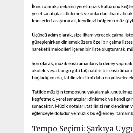
İkinci olarak, mekanın yerel müzik kültürünü keşfed
yerel sanatçıları dinlemek ve onlardan ilham almak 
konserleri araştırarak, kendinizi bölgenin müziğiyle
Üçüncü adım olarak, size ilham verecek çalma listel
güneşlenirken dinlemek üzere özel bir çalma listesi h
hareketli melodileri içeren bir liste oluşturarak, mü
Son olarak, müzik enstrümanlarıyla deney yapmakta
ukulele veya bongo gibi taşınabilir bir enstrümanı
başladığınızda, tatilinizin ritmi daha da yükselecek
Tatilde müziğin temposunu yakalamak, unutulmaz an
keşfetmek, yerel sanatçıları dinlemek ve kendi çal
sunacaktır. Müzik notaları, tatilinizi renklendiren 
eğlenceyle doludur ve müzik bu eğlenceyi tamaml
Tempo Seçimi: Şarkıya Uygu