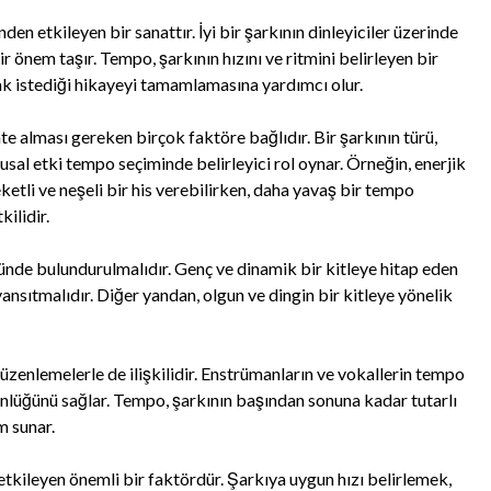
en etkileyen bir sanattır. İyi bir şarkının dinleyiciler üzerinde
r önem taşır. Tempo, şarkının hızını ve ritmini belirleyen bir
k istediği hikayeyi tamamlamasına yardımcı olur.
e alması gereken birçok faktöre bağlıdır. Bir şarkının türü,
usal etki tempo seçiminde belirleyici rol oynar. Örneğin, enerjik
ketli ve neşeli bir his verebilirken, daha yavaş bir tempo
ilidir.
ünde bulundurulmalıdır. Genç ve dinamik bir kitleye hitap eden
i yansıtmalıdır. Diğer yandan, olgun ve dingin bir kitleye yönelik
zenlemelerle de ilişkilidir. Enstrümanların ve vokallerin tempo
tünlüğünü sağlar. Tempo, şarkının başından sonuna kadar tutarlı
m sunar.
etkileyen önemli bir faktördür. Şarkıya uygun hızı belirlemek,