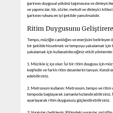
şarkının duygusal yükünü taşımasına ve dinleyicile
ve yapımcılar, tür, sözler, melodi ve dinleyici kitl
şarkının ruhunu en iyi şekilde yansıtmalıdır.
Ritim Duygusunu Geliştire
Tempo, müziğin canlılığını ve enerjisini belirleyen
bir şekilde hissetmek ve tempoyu yakalamak için te
yakalamak için kullanabileceğiniz etkili yöntemler
1. Müzikle iç içe olun: İyi bir ritim duygusu için m
keşfedin ve farklı ritim desenlerini tanıyın. Kendi
edebilirsiniz.
2. Metronom kullanın: Metronom, tempo ve ritmi dü
tempoda başlayarak zamanla hızlandırabilirsiniz
ayarlayarak ritim duygunuzu güçlendirebilirsiniz.
3. Vurguları belirleyin: Ritimdeki vurgular, müziğin