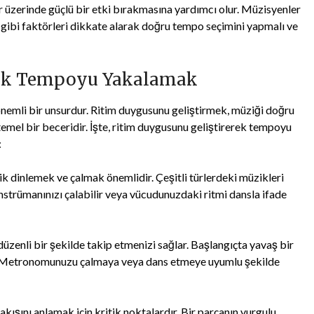
r üzerinde güçlü bir etki bırakmasına yardımcı olur. Müzisyenler
esi gibi faktörleri dikkate alarak doğru tempo seçimini yapmalı ve
rek Tempoyu Yakalamak
 önemli bir unsurdur. Ritim duygusunu geliştirmek, müziği doğru
mel bir beceridir. İşte, ritim duygusunu geliştirerek tempoyu
:
üzik dinlemek ve çalmak önemlidir. Çeşitli türlerdeki müzikleri
 enstrümanınızı çalabilir veya vücudunuzdaki ritmi dansla ifade
zenli bir şekilde takip etmenizi sağlar. Başlangıçta yavaş bir
. Metronomunuzu çalmaya veya dans etmeye uyumlu şekilde
 akışını anlamak için kritik noktalardır. Bir parçanın vurgulu