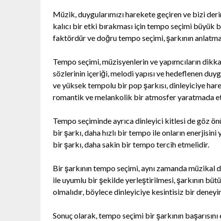
Müzik, duygularımızı harekete geçiren ve bizi derind
kalıcı bir etki bırakması için tempo seçimi büyük bi
faktördür ve doğru tempo seçimi, şarkının anlatma
Tempo seçimi, müzisyenlerin ve yapımcıların dikkat
sözlerinin içeriği, melodi yapısı ve hedeflenen duyg
ve yüksek tempolu bir pop şarkısı, dinleyiciye hare
romantik ve melankolik bir atmosfer yaratmada etk
Tempo seçiminde ayrıca dinleyici kitlesi de göz ön
bir şarkı, daha hızlı bir tempo ile onların enerjisin
bir şarkı, daha sakin bir tempo tercih etmelidir.
Bir şarkının tempo seçimi, aynı zamanda müzikal dü
ile uyumlu bir şekilde yerleştirilmesi, şarkının bü
olmalıdır, böylece dinleyiciye kesintisiz bir deneyi
Sonuç olarak, tempo seçimi bir şarkının başarısını 