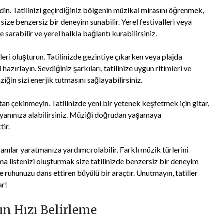
in. Tatilinizi geçirdiğiniz bölgenin müzikal mirasını öğrenmek,
size benzersiz bir deneyim sunabilir. Yerel festivalleri veya
 sarabilir ve yerel halkla bağlantı kurabilirsiniz.
eri oluşturun. Tatilinizde gezintiye çıkarken veya plajda
azırlayın. Sevdiğiniz şarkıları, tatilinize uygun ritimleri ve
ziğin sizi enerjik tutmasını sağlayabilirsiniz.
n çekinmeyin. Tatilinizde yeni bir yetenek keşfetmek için gitar,
 yanınıza alabilirsiniz. Müziği doğrudan yaşamaya
tir.
ılar yaratmanıza yardımcı olabilir. Farklı müzik türlerini
ma listenizi oluşturmak size tatilinizde benzersiz bir deneyim
ve ruhunuzu dans ettiren büyülü bir araçtır. Unutmayın, tatiller
ar!
n Hızı Belirleme