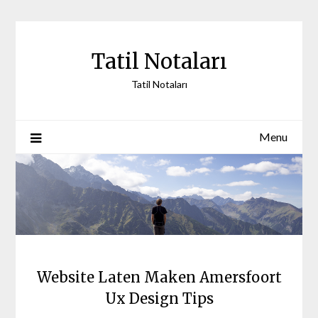
Skip
to
content
Tatil Notaları
Tatil Notaları
Menu
Website Laten Maken Amersfoort
Ux Design Tips